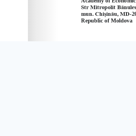
Rechizite
IBAN EUR:
MD76AG000000022512619216
IBAN MDL:
MD71AG000000022512024696
Banca:
BC Moldova-Agroindbank SA