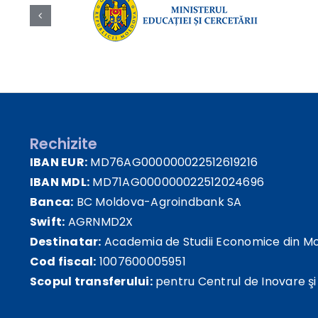
Rechizite
IBAN EUR:
MD76AG000000022512619216
IBAN MDL:
MD71AG000000022512024696
Banca:
BC Moldova-Agroindbank SA
Swift:
AGRNMD2X
Destinatar:
Academia de Studii Economice din M
Cod fiscal:
1007600005951
Scopul transferului:
pentru Centrul de Inovare şi