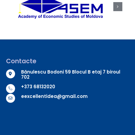
Contacte
Bănulescu Bodoni 59 Blocul B etaj 7 biroul
702
+373 68132020
eexcellentidea@gmail.com