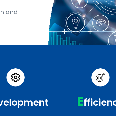
ion and
E
velopment
fficien