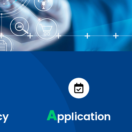
A
cy
pplication