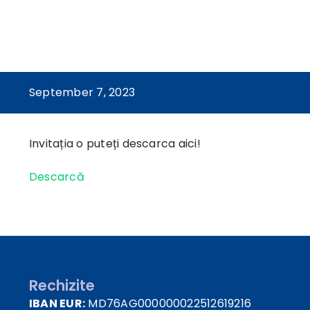
September 7, 2023
Invitația o puteți descarca aici!
Descarcă
Rechizite
IBAN EUR:
MD76AG000000022512619216